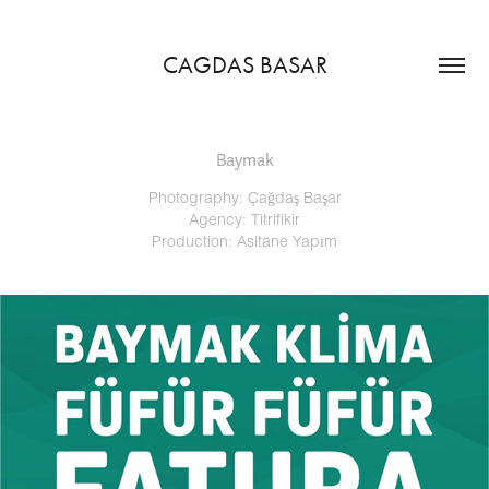
CAGDAS BASAR
Baymak
Photography: Çağdaş Başar
Agency: Titrifikir
Production: Asitane Yapım